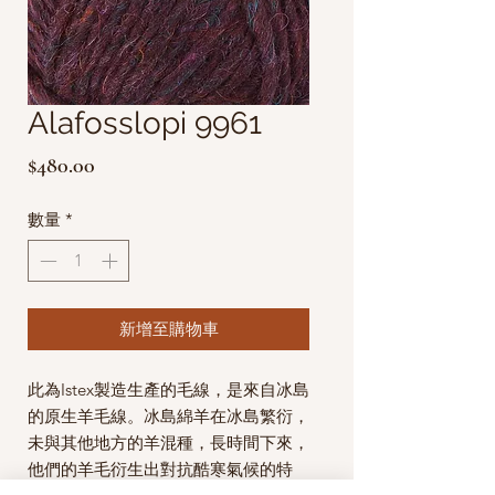
Alafosslopi 9961
價
$480.00
格
數量
*
新增至購物車
此為Istex製造生產的毛線，是來自冰島
的原生羊毛線。
冰島綿羊在冰島繁衍，
未與其他地方的羊混種，長時間下來，
他們的羊毛衍生出對抗酷寒氣候的特