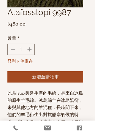
Alafosslopi 9987
價
$480.00
格
數量
*
只剩 9 件庫存
新增至購物車
此為Istex製造生產的毛線，是來自冰島
的原生羊毛線。
冰島綿羊在冰島繁衍，
未與其他地方的羊混種，長時間下來，
他們的羊毛衍生出對抗酷寒氣候的特
性，
纖維很長，分成內外兩層，外層光
滑防水，內層輕柔保暖，是世界上獨具