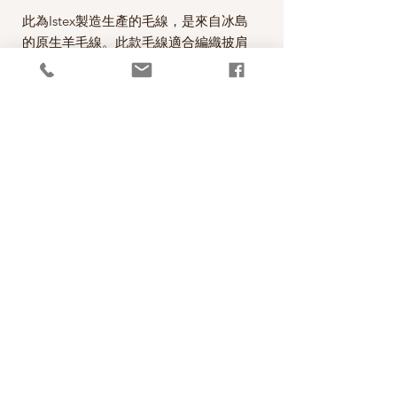
此為Istex製造生產的毛線，是來自冰島
的原生羊毛線。此款毛線適合編織披肩
毛衣、外套。
Fjallalopi is the newest member of the
Lopi family! Suitable for lighter
garments for children and adults alike.
It’s weight is between that of Léttlopi
and Einband.
*本公司為冰島Istex毛線公司的台灣經
銷代理商。
RETURN AND REFUND POLICY
照片中毛線的顏色盡量忠實呈現，但仍以實
PRODUCT INFO
物為準，購買前請仔細斟酌，因數量有限，
售出後無法退換，敬請見諒。
成分100% New Wool from Iceland