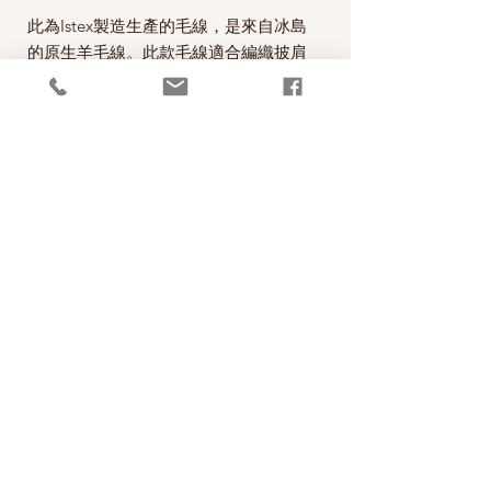
此為Istex製造生產的毛線，是來自冰島
的原生羊毛線。此款毛線適合編織披肩
毛衣、外套。
Fjallalopi is the newest member of the
Lopi family! Suitable for lighter
garments for children and adults alike.
It’s weight is between that of Léttlopi
and Einband.
*本公司為冰島Istex毛線公司的台灣經
銷代理商。
RETURN AND REFUND POLICY
照片中毛線的顏色盡量忠實呈現，但仍以實
PRODUCT INFO
物為準，購買前請仔細斟酌，因數量有限，
售出後無法退換，敬請見諒。
成分100% New Wool from Iceland