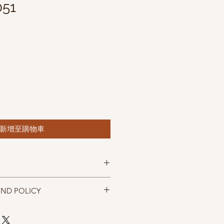
051
新增至購物車
m Iceland
UND POLICY
 100m(109 yd)
cm
忠實呈現，但仍以實物為準，購買前請
mm (US7-8)
，售出後無法退換，敬請見諒。