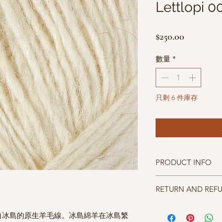
Lettlopi 0
價
$250.00
格
數量
*
只剩 6 件庫存
PRODUCT INFO
成分100% New Wool fro
RETURN AND REF
碼重50g(1.7oz) approx.
織片gauge 18sts to 10
照片中毛線的顏色盡量
針號st using size 4.5-5
來自冰島的原生羊毛線。
冰島綿羊在冰島繁
仔細斟酌，因數量有限