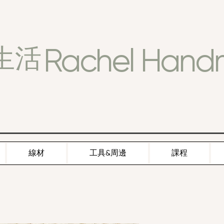
Rachel Han
生活
線材
工具&周邊
課程