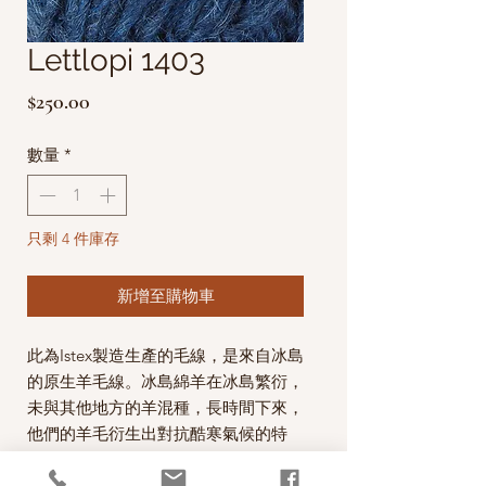
Lettlopi 1403
價
$250.00
格
數量
*
只剩 4 件庫存
新增至購物車
此為Istex製造生產的毛線，是來自冰島
的原生羊毛線。
冰島綿羊在冰島繁衍，
未與其他地方的羊混種，長時間下來，
他們的羊毛衍生出對抗酷寒氣候的特
性，
纖維很長，分成內外兩層，外層光
滑防水，內層輕柔保暖，是世界上獨具