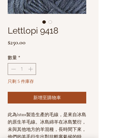
Lettlopi 9418
價
$250.00
格
數量
*
只剩 5 件庫存
新增至購物車
此為Istex製造生產的毛線，是來自冰島
的原生羊毛線。
冰島綿羊在冰島繁衍，
未與其他地方的羊混種，長時間下來，
他們的羊毛衍生出對抗酷寒氣候的特