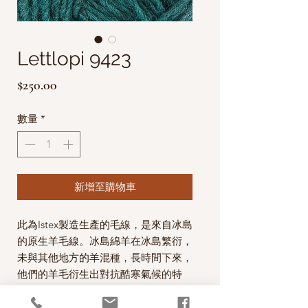
Lettlopi 9423
價
$250.00
格
數量
*
新增至購物車
此為Istex製造生產的毛線，是來自冰島
的原生羊毛線。
冰島綿羊在冰島繁衍，
未與其他地方的羊混種，長時間下來，
他們的羊毛衍生出對抗酷寒氣候的特
性，
纖維很長，分成內外兩層，外層光
滑防水，內層輕柔保暖，是世界上獨具