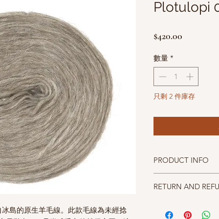
Plotulopi
價
$420.00
格
數量
*
只剩 2 件庫存
PRODUCT INFO
成分100% New Wool fro
RETURN AND REF
碼重100g(3.5oz) approx
織片gauge 19sts to 10
照片中毛線的顏色盡量
針號st using size 4.5mm
來自冰島的原生羊毛線。
此款毛線為未經捻
仔細斟酌，因數量有限