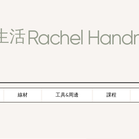
Rachel Han
生活
線材
工具&周邊
課程