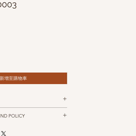
 0003
新增至購物車
m Iceland
UND POLICY
. 300m(328 yd)
cm
忠實呈現，但仍以實物為準，購買前請
 (US7)
，售出後無法退換，敬請見諒。