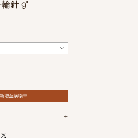
輪針 9"
新增至購物車
喜好做選擇，極簡生活不做推薦。