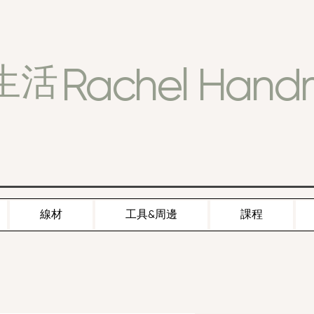
Rachel Han
生活
線材
工具&周邊
課程