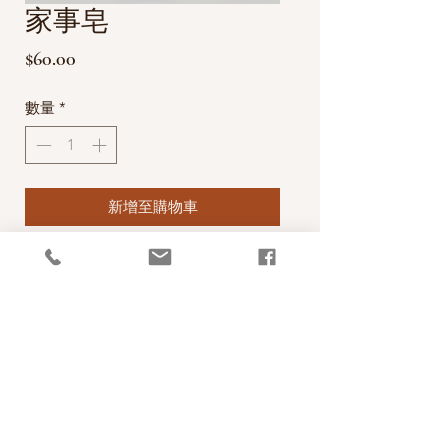
家事皂
價
$60.00
格
數量
*
新增至購物車
極簡生活的家事皂，是Rachel用椰子油
以冷製法純手工小量製作，經過14天
的除溼、晾乾而熟成。可以用來洗碗、
洗鍋，也可用來洗衣服，洗完衣服上無
化學成分殘留，健康又環保。
PRODUCT INFO