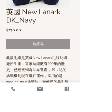
英國 New Lanark
DK_Navy
價
$270.00
格
無庫存
此款毛線是英國New Lanark毛線紡織
廠所生產，這家紡織廠有200年的歷
史，已經被列為世界遺產，19世紀的
紡織機到現在還在運作，採用的是
woolen spun紡織法，而他們的羊毛線
已經被英國認證為有機羊毛線。
“By purchasing our yarn you help to
care for the historic mill village of
New Lanark.”
每球50克，售價為270元。