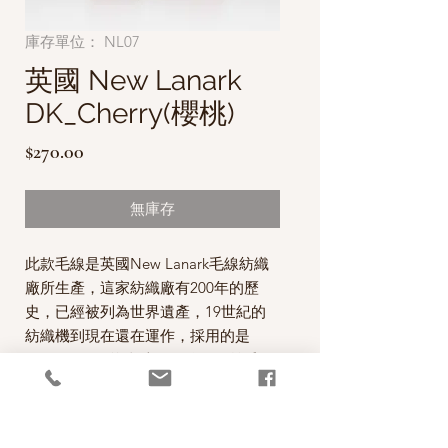
庫存單位： NL07
英國 New Lanark
DK_Cherry(櫻桃)
價
$270.00
格
無庫存
此款毛線是英國New Lanark毛線紡織
廠所生產，這家紡織廠有200年的歷
史，已經被列為世界遺產，19世紀的
紡織機到現在還在運作，採用的是
woolen spun紡織法，而他們的羊毛線
已經被英國認證為有機羊毛線。
“By purchasing our yarn you help to
care for the historic mill village of