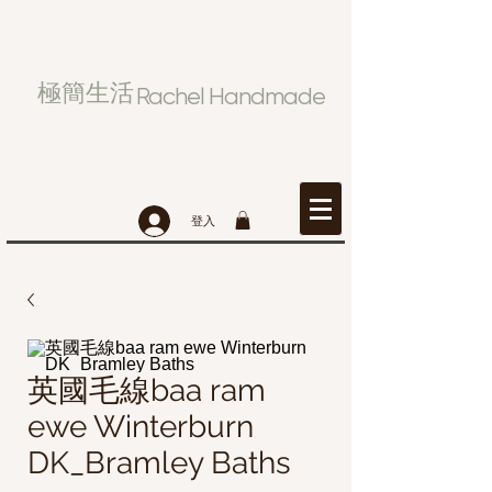
極簡生活
Rachel Handmade
登入
英國毛線baa ram
ewe Winterburn
DK_Bramley Baths