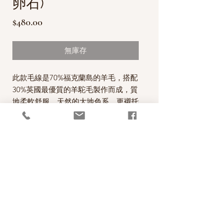
卵石)
價
$480.00
格
無庫存
此款毛線是70%福克蘭島的羊毛，搭配
30%英國最優質的羊駝毛製作而成，質
地柔軟舒服，天然的大地色系，更襯托
出毛線的品質，是WYS非常引以為傲
的一項產品。
每一絞100克，售價為480元。
*本公司為英國West Yorkshire Spinners
公司的台灣經銷代理商。
PRODUCT INFO
成分70% Falkland Wool and 30% British
RETURN AND REFUND POLICY
Alpaca