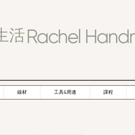
Rachel Han
生活
線材
工具&周邊
課程