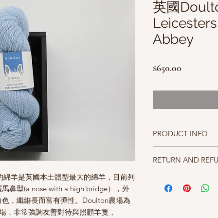
英國Doulto
Leicester
Abbey
價
$650.00
格
PRODUCT INFO
成分100% Border Leice
RETURN AND REF
碼重 100g/175mm
針號 suggested needle 
eep這個品種的綿羊是英國本土體型最大的綿羊，目前列
照片中毛線的顏色盡量
織片18 sts*25 rows 10
仔細斟酌，因數量有限
nose with a high bridge），外
，纖維長而富有彈性。Doulton農場為
Sheep的農場，非常強調友善對待與照顧羊隻，