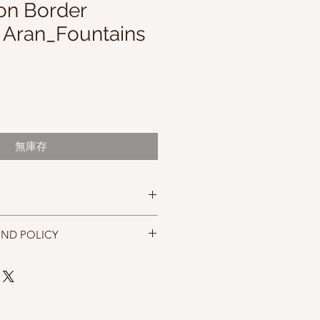
n Border
s Aran_Fountains
無庫存
ster Wool
UND POLICY
size 5.0mm
忠實呈現，但仍以實物為準，購買前請
cm*10cm
，售出後無法退換，敬請見諒。