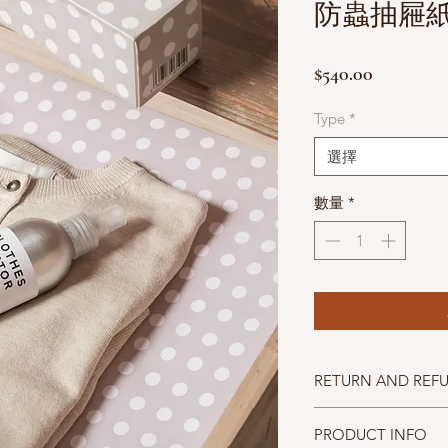
防蟲抽屜
價
$540.00
格
Type
*
選擇
數量
*
RETURN AND REF
照片中的產品盡量忠實
PRODUCT INFO
斟酌，因數量有限，售