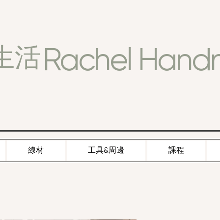
Rachel Han
生活
線材
工具&周邊
課程