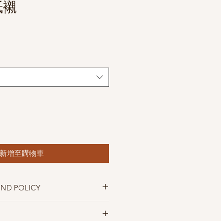
紙襯
新增至購物車
UND POLICY
呈現，但仍以實物為準，購買前請仔細
出後無法退換，敬請見諒。