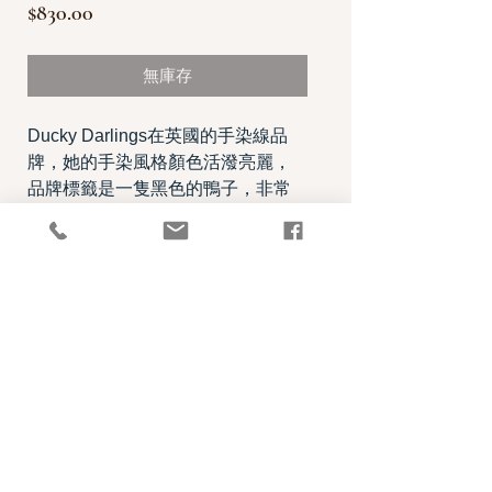
價
$830.00
格
無庫存
Ducky Darlings在英國的手染線品
牌，她的手染風格顏色活潑亮麗，
品牌標籤是一隻黑色的鴨子，非常
可愛。他們的襪線受到編織同好喜
愛，非常有特色，每一絞手染線令
人愛不釋手。
每一絞100克，售價為830元。
PRODUCT INFO
品項：Socks
RETURN AND REFUND POLICY
成分
75％ SW Merino 25% Nylon
碼重 Fingering weight
100g/425m
照片中毛線的顏色盡量忠實呈現，但仍以實
建議
針號 size 2.75-3.5 mm