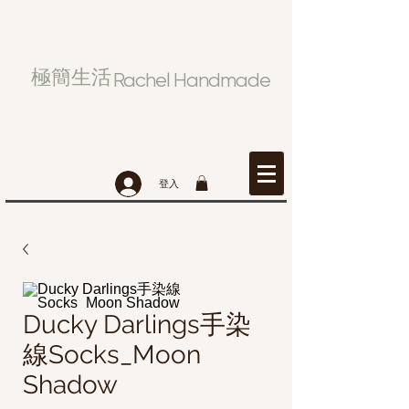
極簡生活
Rachel Handmade
登入
Ducky Darlings手染
線Socks_Moon
Shadow