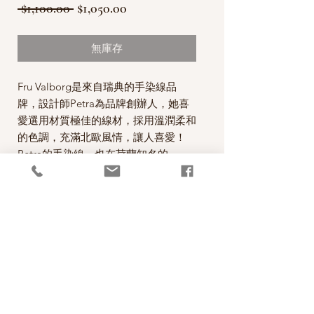
一
促
 $1,100.00 
$1,050.00
般
銷
價
價
無庫存
格
格
Fru Valborg是來自瑞典的手染線品
牌，設計師Petra為品牌創辦人，她喜
愛選用材質極佳的線材，採用溫潤柔和
的色調，充滿北歐風情，讓人喜愛！
Petra的手染線，也在荷蘭知名的
Stephen & Penelope毛線店裡佔有一
席之地，可見質感有多優～
每一絞100克，原售價為1100元，現正
特價中！
PRODUCT INFO
這款手染線選用少見的線材材質，質感舒