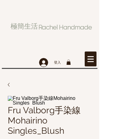
極簡生活
Rachel Handmade
登入
Fru Valborg手染線
Mohairino
Singles_Blush