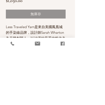
價
$1,050.00
格
無庫存
Less Traveled Yarn是來自美國鳳凰城
的手染線品牌，設計師Sarah Wharton
為品牌創辦人，以沙漠的風景地貌作為
染線顏色參考的藍圖，每一絞手染線的
顏色，充滿個人特色，讓人驚艷！
每一絞100克，售價為1050元。
PRODUCT INFO
品項：Dreamliner
RETURN AND REFUND POLICY
成分
70％ BFL 20% Silk 10% Cashmere
碼重 Sock weight
100g/400m
照片中毛線的顏色盡量忠實呈現，但仍以實
建議
針號 size 2.75-3.5 mm
物為準，購買前請仔細斟酌，因數量有限，
© 2026 極簡生活Rachel HANDMADE