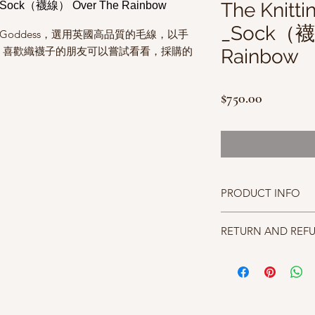
The Knit
_Sock（襪
ng Goddess，選用英國高品質的毛線，以手
，喜歡織襪子的朋友可以嘗試看看，採購的
Rainbow
價
$750.00
。
格
PRODUCT INFO
材質:75% SW BFL 25% 
RETURN AND REF
碼重:100g/400m
顏色:Over The Rainbow
照片中毛線的顏色盡量
針號:2.5mm-4.0mm
仔細斟酌，因數量有限