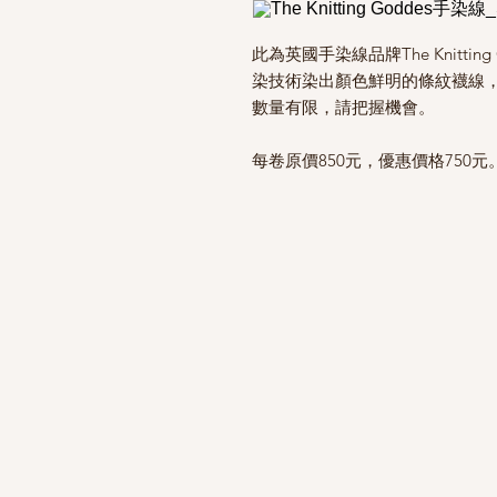
此為英國手染線品牌The Knitti
染技術染出顏色鮮明的條紋襪線
數量有限，請把握機會。
每卷原價850元，優惠價格750元