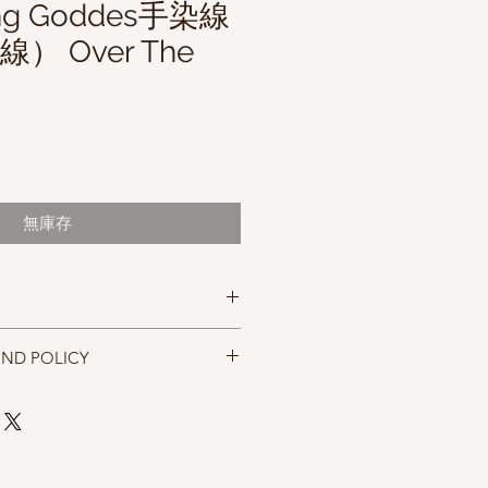
ting Goddes手染線
線） Over The
無庫存
Mohair
UND POLICY
忠實呈現，但仍以實物為準，購買前請
，售出後無法退換，敬請見諒。