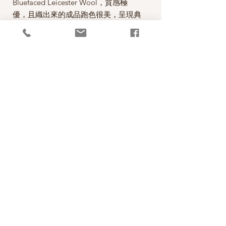
Bluefaced Leicester Wool，質感極
優，且織出來的成品跑色很美，呈現典
雅自然的條紋，非常吸引目光，屬於豪
華級襪線，也可用來織披肩、毛衣。
此系列是與知名設計師Zandra Rhodes
合作的襪線。
每球100克，售價為360元。
*本公司為英國WYS毛線公司的台灣經
銷代理商。
PRODUCT INFO
成分75% Wool 25% Nylon
RETURN AND REFUND POLICY
碼重100g(3.4oz) approx. 400m(436 yd)
織片gauge 36rs x 28sts - 10cm (4")
照片中毛線的顏色盡量忠實呈現，但仍以實
針號st using size 3.25mm (US3)
物為準，購買前請仔細斟酌，因數量有限，