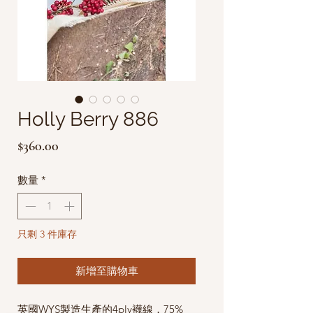
Holly Berry 886
價
$360.00
格
數量
*
只剩 3 件庫存
新增至購物車
英國WYS製造生產的4ply襪線，
75%