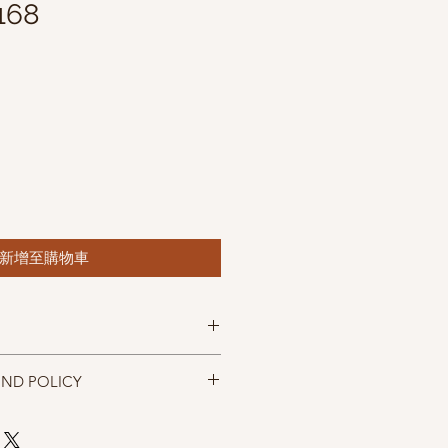
168
新增至購物車
lon
UND POLICY
. 400m(436 yd)
- 10cm (4")
忠實呈現，但仍以實物為準，購買前請
m (US3)
，售出後無法退換，敬請見諒。