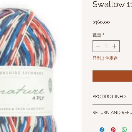
Swallow 1
價
$360.00
格
數量
*
只剩 3 件庫存
PRODUCT INFO
成分75% Wool 25% Ny
RETURN AND REF
碼重100g(3.4oz) approx
織片gauge 36rs x 28sts 
照片中毛線的顏色盡量
針號st using size 3.25m
仔細斟酌，因數量有限