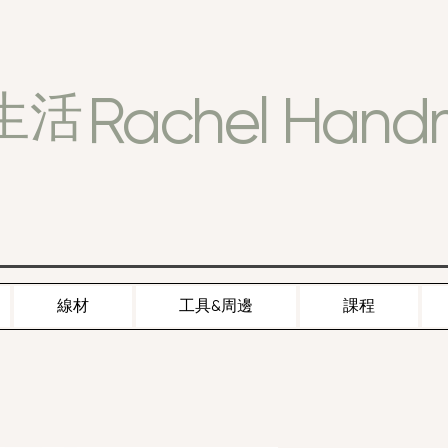
Rachel Han
生活
線材
工具&周邊
課程