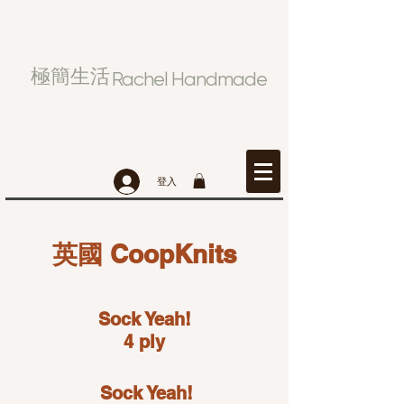
極簡生活
Rachel Handmade
登入
英國 CoopKnits
Sock Yeah!
4 ply
Sock Yeah!