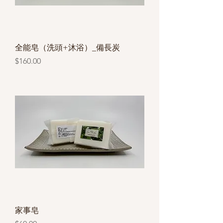
全能皂（洗頭+沐浴）_備長炭
價格
$160.00
家事皂