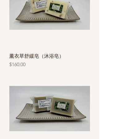
薰衣草舒緩皂（沐浴皂）
價格
$160.00