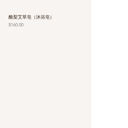
酪梨艾草皂（沐浴皂）
價格
$160.00