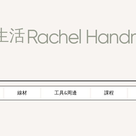
Rachel Han
生活
線材
工具&周邊
課程