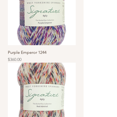
Purple Emperor 1244
價格
$360.00