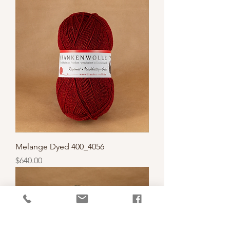
Melange Dyed 400_4056
價格
$640.00