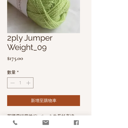
2ply Jumper
Weight_09
價
$175.00
格
數量
*
新增至購物車
英國雪特蘭羊(Shetland) 生長於高緯
度、氣候嚴寒且濕度高的雪特蘭群島