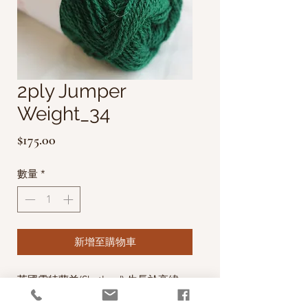
2ply Jumper
Weight_34
價
$175.00
格
數量
*
新增至購物車
英國雪特蘭羊(Shetland) 生長於高緯
度、氣候嚴寒且濕度高的雪特蘭群島