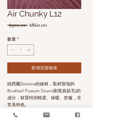
Air Chunky L12
一
促
 $900.00 
$860.00
般
銷
數量
*
價
價
格
格
新增至購物車
紐西蘭Zealana的線材，取材當地的
Brushtail Possum Down(刷尾負鼠毛)的
成分，材質特別輕柔、保暖、舒服，非
常具特色。
這款Air Chunky線材採用最優的材質組
合：Cashmere, Possum, silk，讓織品