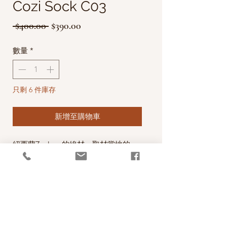
Cozi Sock C03
一
促
 $400.00 
$390.00
般
銷
數量
*
價
價
格
格
只剩 6 件庫存
新增至購物車
紐西蘭Zealana的線材，取材當地的
Brushtail Possum Down(刷尾負鼠毛)的
成分，材質特別輕柔、保暖、舒服，非
常具特色。
＊色卡上標示這款線材需手洗
*本公司為紐西蘭Zealana公司的台灣經
銷代理商。