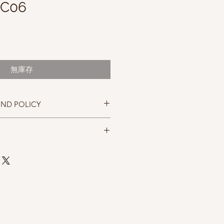
 C06
促
0
銷
價
無庫存
格
UND POLICY
忠實呈現，但仍以實物為準，購買前請
，售出後無法退換，敬請見諒。
rushtail possum down, 5% baby
2% elastic nylon
)