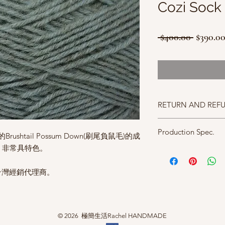
Cozi Sock
一
 $400.00 
$390.0
般
價
格
RETURN AND REF
照片中毛線的顏色盡量
Production Spec.
仔細斟酌，因數量有限
ushtail Possum Down(刷尾負鼠毛)的成
，非常具特色。
成分 58% merino, 15% b
alpaca, 20% Nylon and 
碼重 50g approx. 170m
的台灣經銷代理商。
密度 28sts/40roe (10cm
針號 2.25mm
© 2026 極簡生活Rachel HANDMADE