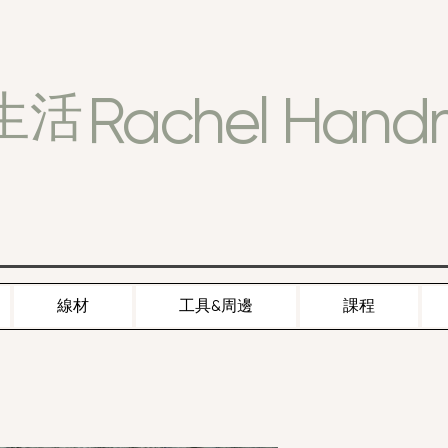
Rachel Han
生活
線材
工具&周邊
課程