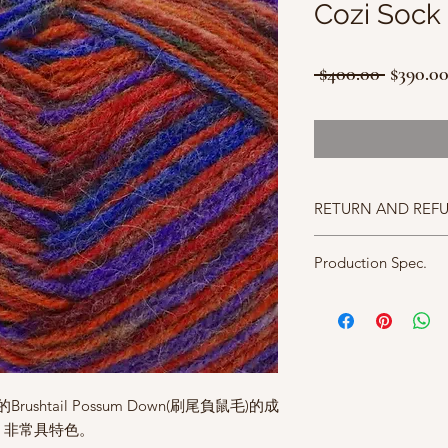
Cozi Sock
一
 $400.00 
$390.0
般
價
格
RETURN AND REF
照片中毛線的顏色盡量
Production Spec.
仔細斟酌，因數量有限
成分 58% merino, 15% b
alpaca, 20% Nylon and 
碼重 50g approx. 170m
密度 28sts/40roe (10cm
針號 2.25mm
ushtail Possum Down(刷尾負鼠毛)的成
，非常具特色。