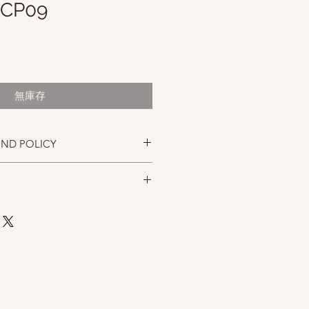
 CP09
促
0
銷
價
無庫存
格
UND POLICY
忠實呈現，但仍以實物為準，購買前請
，售出後無法退換，敬請見諒。
rushtail possum down, 5% baby
2% elastic nylon
)