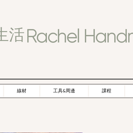
Rachel Han
生活
線材
工具&周邊
課程