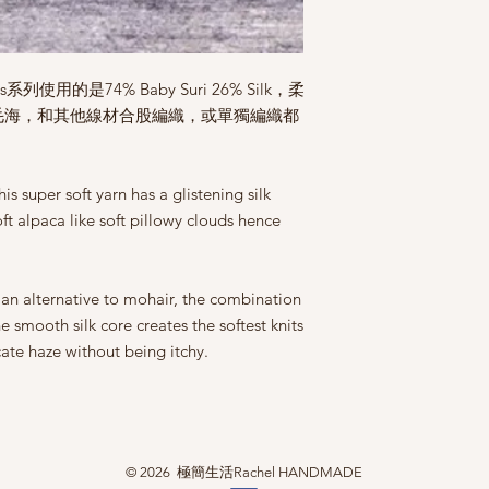
s系列使用的是74% Baby Suri 26% Silk，柔
毛海，和其他線材合股編織，或單獨編織都
is super soft yarn has a glistening silk
ft alpaca like soft pillowy clouds hence
h, an alternative to mohair, the combination
e smooth silk core creates the softest knits
cate haze without being itchy.
© 2026 極簡生活Rachel HANDMADE