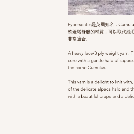
Fyberspates是英國知名，Cumulu
軟蓬鬆舒服的材質，可以取代絲
非常適合。
A heavy lace/3 ply weight yarn. Th
core with a gentle halo of superso
the name Cumulus.
This yarn is a delight to knit wit
of the delicate alpaca halo and th
with a beautiful drape and a deli