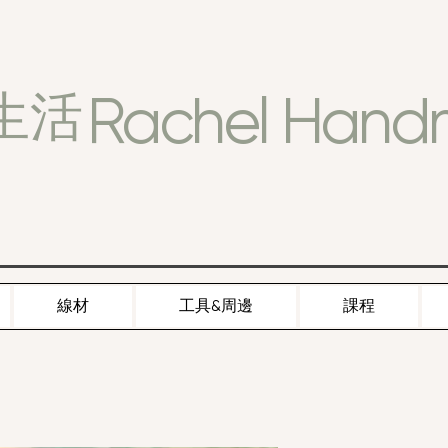
Rachel Han
生活
線材
工具&周邊
課程