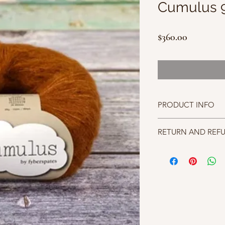
Cumulus 
價
$360.00
格
PRODUCT INFO
線款：Cumulus
RETURN AND REF
成份: 74% Baby Suri Alp
建議針號: 3 - 5mm (US 2.
線材照片由Fybersp
密度: 24 sts and 30 rows 
細斟酌，若不確定可以
3mm needles
後因數量有限，無法退
碼重: 150m (164 yards) p
不便之處，敬請見諒。
清洗: Cool handwash se