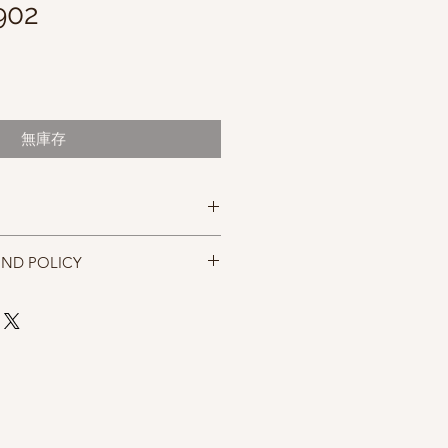
902
無庫存
UND POLICY
aca, 26% Silk
5 - 8)
ates提供，顏色以實物為準，購買前請仔
to 10cm [4in] over stocking stitch on
先傳網站訊息，做拍照確認，以免訂購
換。
er 25g ball
parately