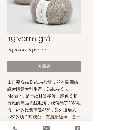
19 varm grå
一
促
 $420.00 
$400.00
般
銷
價
價
無庫存
格
格
由丹麥Krea Deluxe設計，並在歐洲紡
織大國意大利生產，Deluxe Silk
Mohair，是一款材質極優，顏色柔和
典雅的高品質絲毛海，成份除了33%毛
海，
絲的比例高達45%
，另外還加入
22%的幼羊駝成分，質感超級棒
，是一
款編織市場少見的優質線材，屬於精品