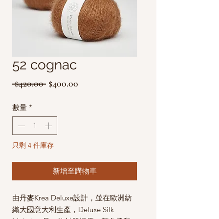
52 cognac
一
促
 $420.00 
$400.00
般
銷
數量
*
價
價
格
格
只剩 4 件庫存
新增至購物車
由丹麥Krea Deluxe設計，並在歐洲紡
織大國意大利生產，Deluxe Silk