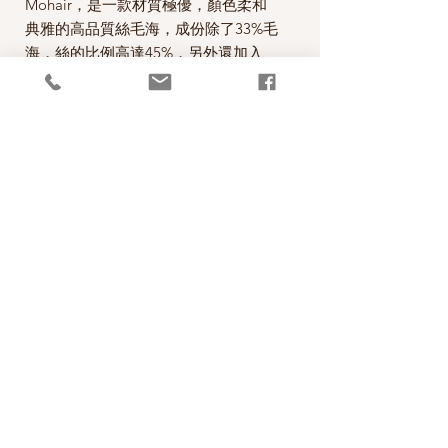
Mohair，是一款材質極優，顏色柔和
典雅的高品質絲毛海，成份除了33%毛
海，
絲的比例高達45%
，另外還加入
22%的幼羊駝成分，質感超級棒
，是一
款編織市場少見的優質線材，屬於精品
等級。可以和其他羊毛線合股編織，也
可單獨用來編織，披肩，小外套，都非
常適合。
每球20克，售價為420元。
*本公司為丹麥Krea Deluxe的台灣經銷
代理商。
PRODUCT INFO
成分 45% silk, 33% mohair and 22% baby
RETURN AND REFUND POLICY
alpaca
碼重 20g approx. 240m
照片中毛線的顏色盡量忠實呈現，但仍以實