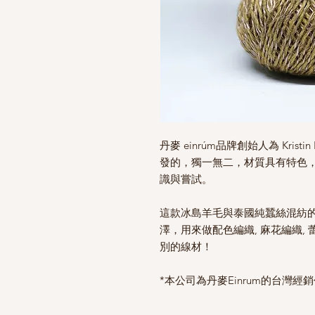
丹麥 einrúm品牌創始人為 Kris
發的，獨一無二，材質具有特色
識與嘗試。
這款冰島羊毛與泰國純蠶絲混紡
澤，用來做配色編織, 麻花編織,
別的線材！
*本公司為丹麥Einrum的台灣經