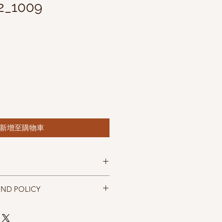
2_1009
促
銷
價
格
新增至購物車
ol
20% Mulberry silk
UND POLICY
忠實呈現，但仍以實物為準，購買前請
，售出後無法退換，敬請見諒。