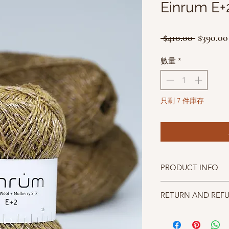
Einrum E+
一
 $410.00 
$390.00
般
數量
*
價
格
只剩 7 件庫存
PRODUCT INFO
成分 80% Icelandic Wo
RETURN AND REF
碼重 50g approx. 208m
針號 2.75 mm~3.5mm
照片中毛線的顏色盡量
仔細斟酌，因數量有限