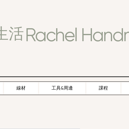
Rachel Han
生活
線材
工具&周邊
課程