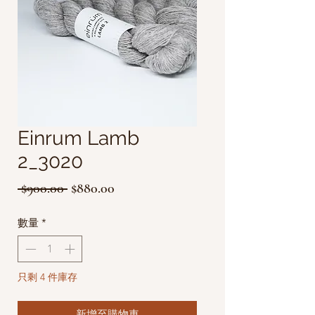
Einrum Lamb
2_3020
一
促
 $900.00 
$880.00
般
銷
數量
*
價
價
格
格
只剩 4 件庫存
新增至購物車