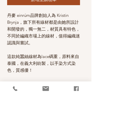
丹麥 einrúm品牌創始人為 Kristin
Brynja，旗下所有線材都是由她所設計
和開發的，獨一無二，材質具有特色，
不同於編織市場上的線材，值得編織迷
認識與嘗試。
這款純蠶絲線材為lace碼重，原料來自
泰國，在義大利紡製，以手染方式染
色，質感優！
由於此蠶絲線採用手染，每一批的顏色
會有不同，屬於正常狀況，請務必購買
作品需要的足夠數量，避免有色差現象
產生。
完成織品後的清洗保養方式：用常溫水
以蠶絲洗劑手洗，洗完後以毛巾壓乾，