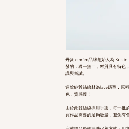
丹麥 einrúm品牌創始人為 Kris
發的，獨一無二，材質具有特色
識與嘗試。
這款純蠶絲線材為lace碼重，
色，質感優！
由於此蠶絲線採用手染，每一批
買作品需要的足夠數量，避免有
完成織品後的清洗保養方式：用