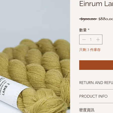
Einrum La
一
 $900.00 
$880.0
般
數量
*
價
格
只剩 3 件庫存
RETURN AND REF
照片中毛線的顏色盡量
PRODUCT INFO
仔細斟酌，因數量有限
碼重：100g/533m
密度資訊
材質：89% Merino wool 