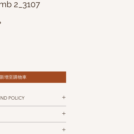
mb 2_3107
促
0
銷
價
格
新增至購物車
UND POLICY
忠實呈現，但仍以實物為準，購買前請
，售出後無法退換，敬請見諒。
11% Silk