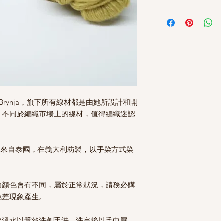
Lamb 2 是一款輕
單股線：10 x 10 公分 = 24
絲合股而成，羊毛/桑蠶
mm（美國 2.5 - 6 號）
這款線材碼重100克，
雙股線：10 x 10 公分 = 18
耐用性和柔軟度，可為
mm(美國 6 - 8 號）
LAMB 2 採用單股
這款多功能紗線適用於 3.0
珍貴的嬰兒用品。採用
einrúm LAMB 
特的柔軟優雅氣質，是
的編織者的理想之選。
tin Brynja，旗下所有線材都是由她所設計和開
，不同於編織市場上的線材，值得編織迷認
原料來自泰國，在義大利紡製，以手染方式染
的顏色會有不同，屬於正常狀況，請務必購
色差現象產生。
常溫水以蠶絲洗劑手洗，洗完後以毛巾壓