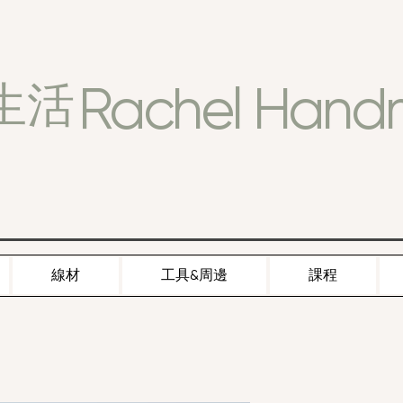
Rachel Han
生活
線材
工具&周邊
課程