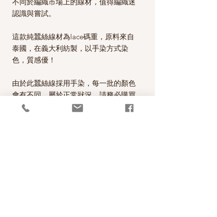
不同於編織市場上的線材，值得編織迷
認識與嘗試。
這款純蠶絲線材為lace碼重，原料來自
泰國，在義大利紡製，以手染方式染
色，質感優！
由於此蠶絲線採用手染，每一批的顏色
會有不同，屬於正常狀況，請務必購買
作品需要的足夠數量，避免有色差現象
產生。
完成織品後的清洗保養方式：用常溫水
以蠶絲洗劑手洗，洗完後以毛巾壓乾，
平攤置於陰涼處晾乾，切勿日曬，以避
免褪色及纖維硬化。
*本公司為丹麥Einrum的台灣經銷代理
商。