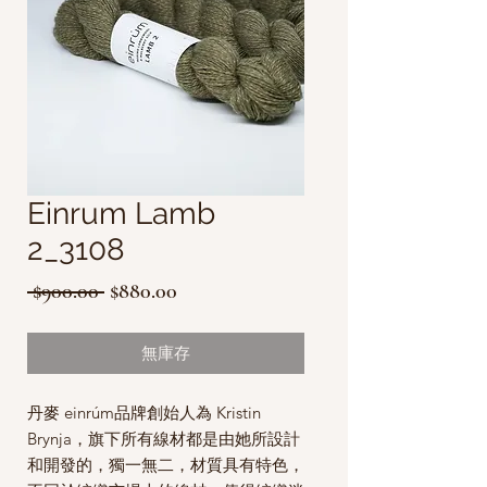
Einrum Lamb
2_3108
一
促
 $900.00 
$880.00
般
銷
價
價
無庫存
格
格
丹麥 einrúm品牌創始人為 Kristin
Brynja，旗下所有線材都是由她所設計
和開發的，獨一無二，材質具有特色，