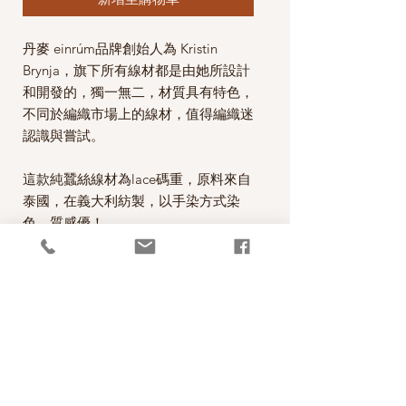
丹麥 einrúm品牌創始人為 Kristin
Brynja，旗下所有線材都是由她所設計
和開發的，獨一無二，材質具有特色，
不同於編織市場上的線材，值得編織迷
認識與嘗試。
這款純蠶絲線材為lace碼重，原料來自
泰國，在義大利紡製，以手染方式染
色，質感優！
由於此蠶絲線採用手染，每一批的顏色
會有不同，屬於正常狀況，請務必購買
作品需要的足夠數量，避免有色差現象
產生。
完成織品後的清洗保養方式：用常溫水
以蠶絲洗劑手洗，洗完後以毛巾壓乾，