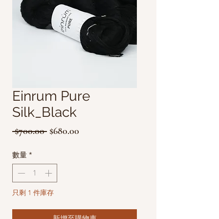
Einrum Pure
Silk_Black
一
促
 $700.00 
$680.00
般
銷
數量
*
價
價
格
格
只剩 1 件庫存
新增至購物車