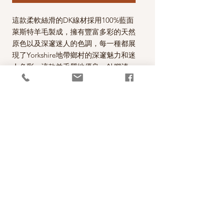
這款柔軟絲滑的DK線材採用100%藍面
萊斯特羊毛製成，擁有豐富多彩的天然
原色以及深邃迷人的色調，每一種都展
現了Yorkshire地帶鄉村的深邃魅力和迷
人色彩。這款羊毛質地優良，針腳清
晰，適用於各種編織風格，從複雜的麻
花和配色到簡單的蕾絲和平針，都能輕
鬆駕馭。這款DK紗線堪稱英國頂級羊
毛之一，純淨無瑕，完美展現了英國羊
毛的卓越品質。用它編織毛衣、披肩
等，展現其光澤和垂墜之美。
每一絞100克，售價為580元。
*本公司為英國West Yorkshire Spinners
公司的台灣經銷代理商。