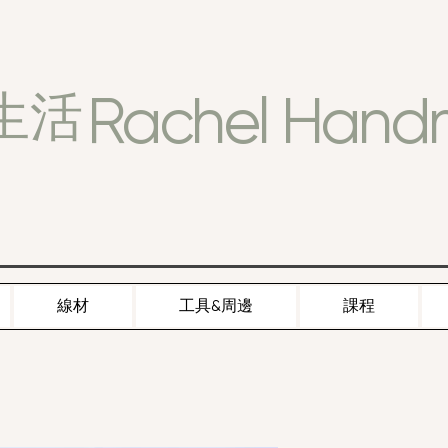
Rachel Han
生活
線材
工具&周邊
課程