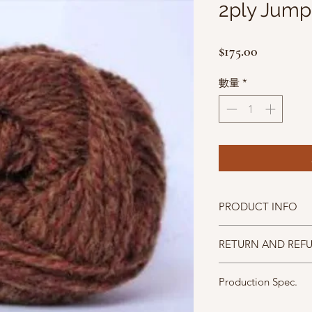
2ply Jump
價
$175.00
格
數量
*
PRODUCT INFO
成分100% Shetland Wo
RETURN AND REF
碼重25g(0.85oz) approx
織片gauge 28sts and 32 
照片中毛線的顏色盡量
針號suggested needle 
Production Spec.
仔細斟酌，因數量有限
成分100% Shetland Wo