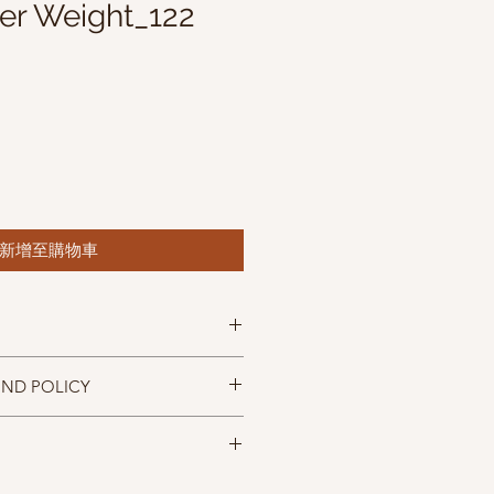
er Weight_122
新增至購物車
ol
UND POLICY
. 115m(125 yds)
rows=10 cm (4 inches)
忠實呈現，但仍以實物為準，購買前請
size 3.00mm
，售出後無法退換，敬請見諒。
ol