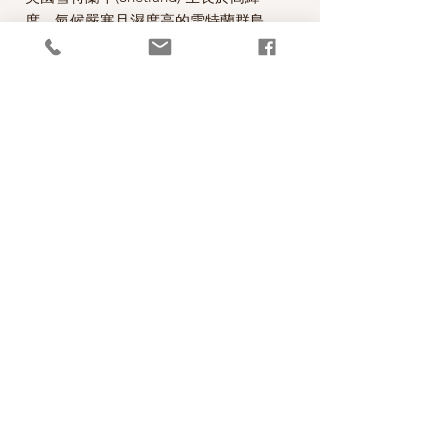
度、氣候嚴寒且濕度高的雪特蘭群島
中，羊毛夾雜較多的粗毛等特性，形成
了雪特蘭羊毛特有的豐滿、蓬鬆且粗獷
的風格，柔軟且不易變形為其特色。此
款適合用來做費爾島(Fair Isle)編織。
*本公司為英國Jamieson & Smith公司
的台灣經銷代理商。
PRODUCT INFO
成分100% Shetland Wool
RETURN AND REFUND POLICY
碼重25g(0.85oz) approx. 115m(125 yds)
織片gauge 28sts and 32 rows=10 cm (4
照片中毛線的顏色盡量忠實呈現，但仍以實
inches)
Production Spec.
物為準，購買前請仔細斟酌，因數量有限，
針號suggested needle size 3.00mm
售出後無法退換，敬請見諒。
成分100% Shetland Wool
碼重25g approx. 105m
© 2026 極簡生活Rachel HANDMADE
織片gauge 28sts and 32 rows=10 cm (4