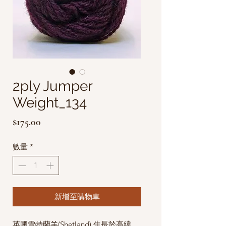
2ply Jumper
Weight_134
價
$175.00
格
數量
*
新增至購物車
英國雪特蘭羊(Shetland) 生長於高緯