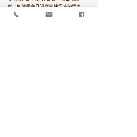
度、氣候嚴寒且濕度高的雪特蘭群島
中，羊毛夾雜較多的粗毛等特性，形成
了雪特蘭羊毛特有的豐滿、蓬鬆且粗獷
的風格，柔軟且不易變形為其特色。此
款適合用來做費爾島(Fair Isle)編織。
*本公司為英國Jamieson & Smith公司
的台灣經銷代理商。
PRODUCT INFO
成分100% Shetland Wool
RETURN AND REFUND POLICY
碼重25g(0.85oz) approx. 115m(125 yds)
織片gauge 28sts and 32 rows=10 cm (4
照片中毛線的顏色盡量忠實呈現，但仍以實
inches)
Production Spec.
物為準，購買前請仔細斟酌，因數量有限，
針號suggested needle size 3.00mm
售出後無法退換，敬請見諒。
成分100% Shetland Wool
碼重25g approx. 105m
© 2026 極簡生活Rachel HANDMADE
織片gauge 28sts and 32 rows=10 cm (4