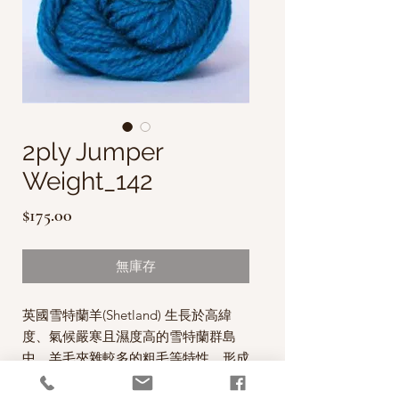
2ply Jumper
Weight_142
價
$175.00
格
無庫存
英國雪特蘭羊(Shetland) 生長於高緯
度、氣候嚴寒且濕度高的雪特蘭群島
中，羊毛夾雜較多的粗毛等特性，形成
了雪特蘭羊毛特有的豐滿、蓬鬆且粗獷