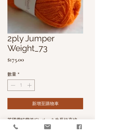
2ply Jumper
Weight_73
價
$175.00
格
數量
*
新增至購物車
英國雪特蘭羊(Shetland) 生長於高緯
度、氣候嚴寒且濕度高的雪特蘭群島