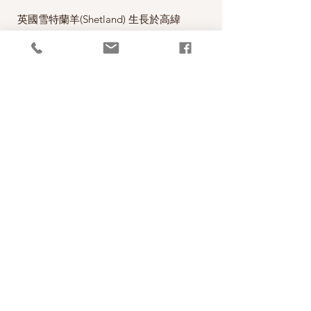
英國雪特蘭羊(Shetland) 生長於高緯
度、氣候嚴寒且濕度高的雪特蘭群島
中，羊毛夾雜較多的粗毛等特性，形成
了雪特蘭羊毛特有的豐滿、蓬鬆且粗獷
的風格，柔軟且不易變形為其特色。此
款適合用來做費爾島(Fair Isle)編織。
*本公司為英國Jamieson & Smith公司
的台灣經銷代理商。
PRODUCT INFO
成分100% Shetland Wool
RETURN AND REFUND POLICY
碼重25g(0.85oz) approx. 115m(125 yds)
織片gauge 28sts and 32 rows=10 cm (4
照片中毛線的顏色盡量忠實呈現，但仍以實
inches)
Production Spec.
物為準，購買前請仔細斟酌，因數量有限，
針號suggested needle size 3.00mm
售出後無法退換，敬請見諒。
成分100% Shetland Wool
碼重25g approx. 105m