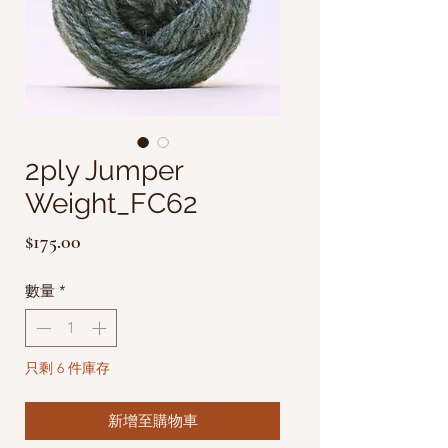
2ply Jumper
Weight_FC62
價
$175.00
格
數量
*
只剩 6 件庫存
新增至購物車