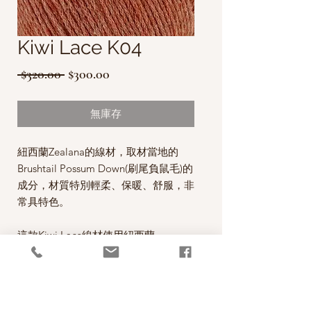
Kiwi Lace K04
一
促
 $320.00 
$300.00
般
銷
價
價
無庫存
格
格
紐西蘭Zealana的線材，取材當地的
Brushtail Possum Down(刷尾負鼠毛)的
成分，材質特別輕柔、保暖、舒服，非
常具特色。
這款Kiwi Lace線材使用紐西蘭
Merino，Organic Cotton和 Possum三
種材質做混紡，透氣，親膚，柔軟，有
垂墜感，做蕾絲編織有不錯的效果，用
來織春秋季節的織品也很棒。